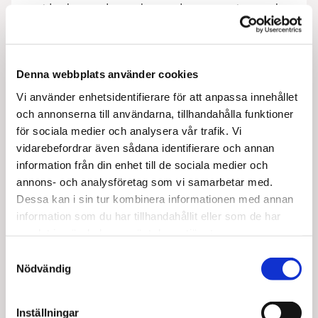
vid nybyggnader, ombyggnader, renoveringar och
tillbyggnader. Vi hjälper mestadels privatpersoner,
fastighetsägare, bostadsrättsföreningar men även
företag med allt inom bygg.
Denna webbplats använder cookies
Vi använder enhetsidentifierare för att anpassa innehållet

och annonserna till användarna, tillhandahålla funktioner
för sociala medier och analysera vår trafik. Vi
MILJÖ & KVALITET
vidarebefordrar även sådana identifierare och annan
information från din enhet till de sociala medier och
Vi håller oss alltid uppdaterade inom
byggbranschen och innehar behörigheter samt
annons- och analysföretag som vi samarbetar med.
certifieringar som ID06, Bas U – Bas P. Arbetet sker
Dessa kan i sin tur kombinera informationen med annan
i enighet med aktuella miljö- och kvalitetskrav
information som du har tillhandahållit eller som de har
enligt ISO 9001 och ISO 14001. ABK har kontor och
samlat in när du har använt deras tjänster.
butik i Ronneby med utställning av Ekodoor och
Samtyckesval
garageportar
.
Nödvändig
Inställningar