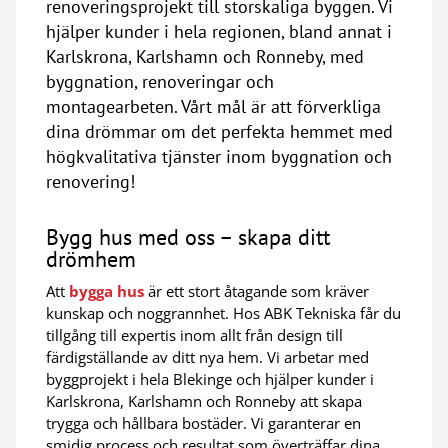
renoveringsprojekt till storskaliga byggen. Vi
hjälper kunder i hela regionen, bland annat i
Karlskrona, Karlshamn och Ronneby, med
byggnation, renoveringar och
montagearbeten. Vårt mål är att förverkliga
dina drömmar om det perfekta hemmet med
högkvalitativa tjänster inom byggnation och
renovering!
Bygg hus med oss – skapa ditt
drömhem
Att
bygga h
us
är ett stort åtagande som kräver
kunskap och noggrannhet. Hos ABK Tekniska får du
tillgång till expertis inom allt från design till
färdigställande av ditt nya hem. Vi arbetar med
byggprojekt i hela Blekinge och hjälper kunder i
Karlskrona, Karlshamn och Ronneby att skapa
trygga och hållbara bostäder. Vi garanterar en
smidig process och resultat som överträffar dina