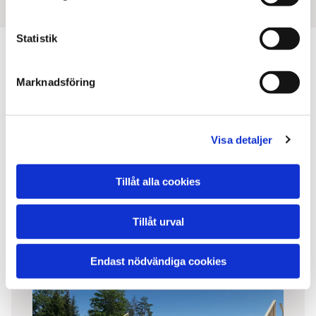
Statistik
Marknadsföring
Bygg och montage i Blekinge
VÅRA TJÄNSTER
Visa detaljer
Har du någon fråga eller fundering? Kontakta oss på
070-562 11 71
Tillåt alla cookies
Tillåt urval
Endast nödvändiga cookies