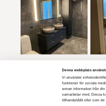
Denna webbplats använde
Vi använder enhetsidentifie
funktioner för sociala medi
ABK Tekniska AB
annan information från din
070-562 11 71
samarbetar med. Dessa kan
anders@abktekniska.se
tillhandahållit eller som d
Plankgatan 7
372 31 Ronneby