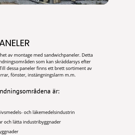
ANELER
enhet av montage med sandwichpaneler. Detta
ändningsområden som kan skräddarsys efter
ill dessa paneler finns ett brett sortiment av
örrar, fönster, instängningslarm m.m.
ändningsområdena är:
ivsmedels- och läkemedelsindustrin
ar och lätta industribyggnader
byggnader