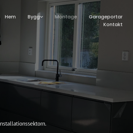
Hem
Bygg
Montage
Garageportar
Kontakt
installationssektorn.