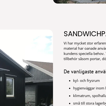
SANDWICHP
Vi har mycket stor erfar
material har oanade anv
kundens speciella behov. T
tillbehör såsom portar, d
De vanligaste anv
kyl- och frysrum
hygienväggar inom l
klimatrum, spolhall
små till stora lager