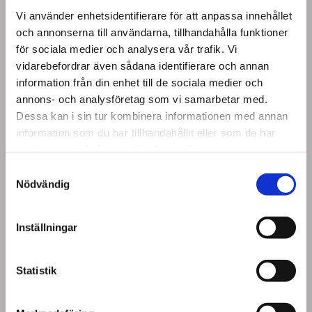
Vi använder enhetsidentifierare för att anpassa innehållet
och annonserna till användarna, tillhandahålla funktioner
för sociala medier och analysera vår trafik. Vi
vidarebefordrar även sådana identifierare och annan
information från din enhet till de sociala medier och
annons- och analysföretag som vi samarbetar med.
Dessa kan i sin tur kombinera informationen med annan
information som du har tillhandahållit eller som de har
samlat in när du har använt deras tjänster.
Samtyckesval
Vi är specialiserade på köksrenoveringar och kan hjälpa
Nödvändig
dig med allt från att byta ut köksluckor och bänkskivor till
att skapa en helt ny köksdesign. Oavsett om du vill ha ett
modernt och stilrent kök eller en mer klassisk och
Inställningar
traditionell stil, så har vi erfarenheten och kunskapen för
att förverkliga dina köksdrömmar.
Statistik
När du anlitar oss för din köksrenovering tar vi hand om
hela processen från start till slut. Vi börjar med att lyssna
på dina önskemål och idéer för att skapa en köksdesign