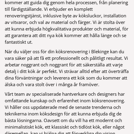
kommer att guida dig genom hela processen, från planering
till färdigställande. Vi erbjuder en komplett
renoveringstjänst, inklusive byte av köksluckor, installation
av vitvaror, och val av material och färger. Vi är stolta över
att kunna erbjuda högkvalitativa produkter och material, för
att garantera att ditt nya kök kommer att hålla länge och se
fantastiskt ut.
När du väljer oss för din köksrenovering i Blekinge kan du
vara säker på att få ett professionellt och pålitligt resultat. Vi
arbetar noggrant och noggrant för att säkerställa att varje
detalj i ditt kök är perfekt. Vi strävar alltid efter att överträffa
dina förväntningar och leverera ett kök som du kommer att
älska och vara stolt över i många år framöver.
Vårt team av specialiserade hantverkare och designers har
omfattande kunskap och erfarenhet inom köksrenovering.
Vi håller oss uppdaterade med de senaste trenderna och
teknikerna inom köksdesign för att kunna erbjuda dig de
bästa lösningarna. Oavsett om du vill ha ett modernt och
minimalistiskt kök, ett klassiskt och tidlöst kök, eller något
däremellan, kan vi hjälpa dig att förverkliga din vision.